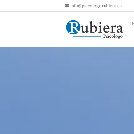
info@psicologorubiera.es
I